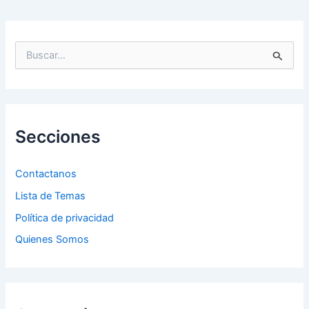
B
u
s
c
a
r
p
Secciones
o
r
:
Contactanos
Lista de Temas
Política de privacidad
Quienes Somos