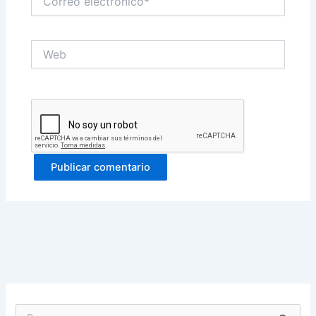
electrónico*
Web
B