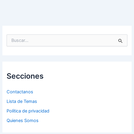
B
u
s
c
a
r
p
Secciones
o
r
:
Contactanos
Lista de Temas
Política de privacidad
Quienes Somos