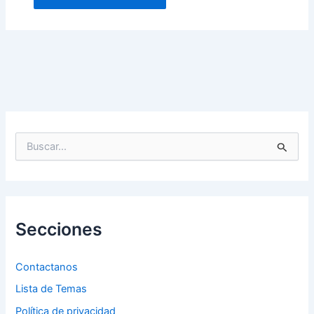
B
u
s
c
a
r
p
Secciones
o
r
:
Contactanos
Lista de Temas
Política de privacidad