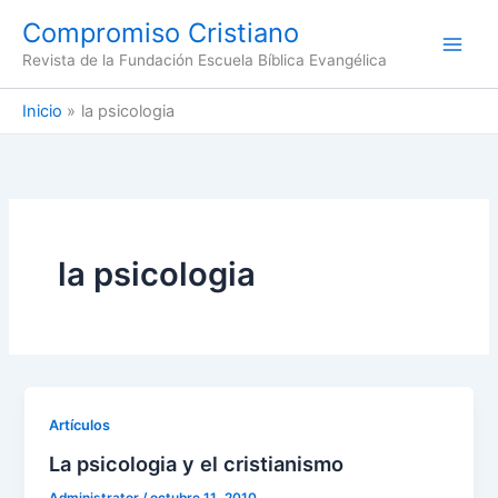
Ir
Compromiso Cristiano
al
Revista de la Fundación Escuela Bíblica Evangélica
contenido
Inicio
la psicologia
la psicologia
Artículos
La psicologia y el cristianismo
Administrator
/
octubre 11, 2010