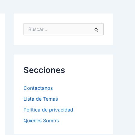
B
u
s
c
a
r
p
Secciones
o
r
:
Contactanos
Lista de Temas
Política de privacidad
Quienes Somos