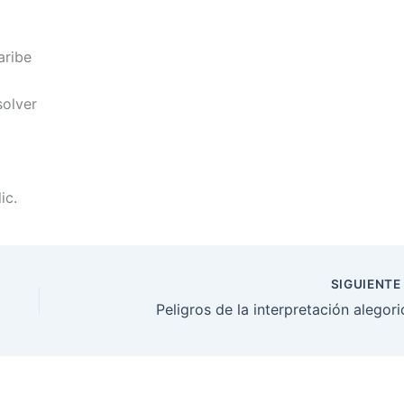
aribe
solver
ic.
SIGUIENT
Peligros de la interpretación alegori