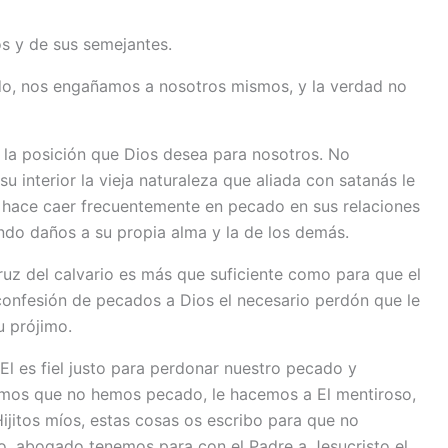
s y de sus semejantes.
o, nos engañamos a nosotros mismos, y la verdad no
 a la posición que Dios desea para nosotros. No
su interior la vieja naturaleza que aliada con satanás le
le hace caer frecuentemente en pecado en sus relaciones
ndo daños a su propia alma y la de los demás.
cruz del calvario es más que suficiente como para que el
a confesión de pecados a Dios el necesario perdón que le
u prójimo.
l es fiel justo para perdonar nuestro pecado y
imos que no hemos pecado, le hacemos a El mentiroso,
Hijitos míos, estas cosas os escribo para que no
do, abogado tenemos para con el Padre a Jesucristo el