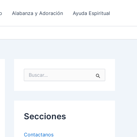
o
Alabanza y Adoración
Ayuda Espiritual
B
u
s
c
a
r
p
Secciones
o
r
:
Contactanos