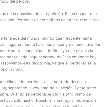
ámico del perdón.
nos de la obsesión de la repetición. Es reconocer que
felicidad. Perdonar es permitirnos aceptar que nuestros
que tenemos del mundo; mundo que frecuentemente
s un lugar en donde hallamos placer y evitamos el dolor.
ón del amor incondicional de Dios, ya que disocia la
rca por un lado, algo separado de Dios en donde hay
resolvemos esta dicotomía, ya que el perdonar es la
onciliación».
ar a eliminarlo; perdonar es sobre todo desechar el
ción, separando la voluntad de su acción. Por lo tanto
ombre. Cuando se perdona se otorga otro punto de
ue haya sido hecho; transforma la original motivación
da es capaz de otra suerte de la que intentó por su