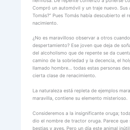
hermosa. De repente comenzó a ponerse corb
Compró un automóvil y un traje nuevo. Sus
Tomás?” Pues Tomás había descubierto el r
nacimiento.
¿No es maravilloso observar a otros cuand
despertamiento? Ese joven que deja de soña
del alcoholismo que de repente se da cuenta
camino de la sobriedad y la decencia, el ho
llamado hombre… todas estas personas desc
cierta clase de renacimiento.
La naturaleza está repleta de ejemplos mar
maravilla, contiene su elemento misterioso.
Consideremos a la insignificante oruga; toda
dio el nombre de tractor oruga. Parece que 
bestias y aves. Pero un día este animal inúti