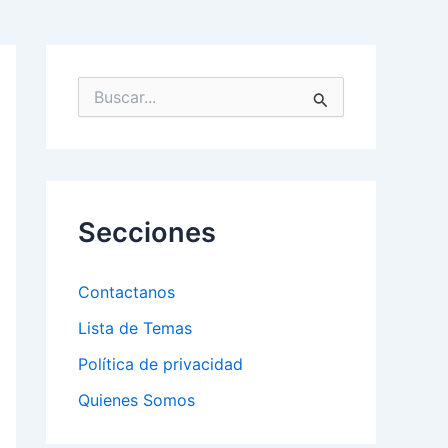
B
u
s
c
a
r
p
Secciones
o
r
:
Contactanos
Lista de Temas
Política de privacidad
Quienes Somos