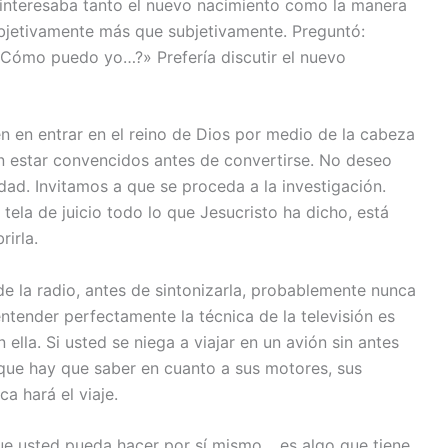
 interesaba tanto el nuevo nacimiento como la manera
objetivamente más que subjetivamente. Preguntó:
Cómo puedo yo…?» Prefería discutir el nuevo
n en entrar en el reino de Dios por medio de la cabeza
en estar convencidos antes de convertirse. No deseo
dad. Invitamos a que se proceda a la investigación.
ela de juicio todo lo que Jesucristo ha dicho, está
irla.
de la radio, antes de sintonizarla, probablemente nunca
entender perfectamente la técnica de la televisión es
lla. Si usted se niega a viajar en un avión sin antes
o que hay que saber en cuanto a sus motores, sus
a hará el viaje.
ue usted pueda hacer por sí mismo… es algo que tiene