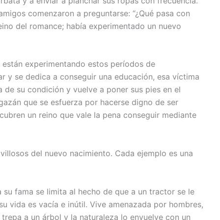
ata y a enviar a planchar sus ropas con frecuencia.
 amigos comenzaron a preguntarse: “¿Qué pasa con
eino del romance; había experimentado un nuevo
o están experimentando estos períodos de
r y se dedica a conseguir una educación, esa víctima
 de su condición y vuelve a poner sus pies en el
lgazán que se esfuerza por hacerse digno de ser
ubren un reino que vale la pena conseguir mediante
avillosos del nuevo nacimiento. Cada ejemplo es una
 su fama se limita al hecho de que a un tractor se le
su vida es vacía e inútil. Vive amenazada por hombres,
l trepa a un árbol y la naturaleza lo envuelve con un